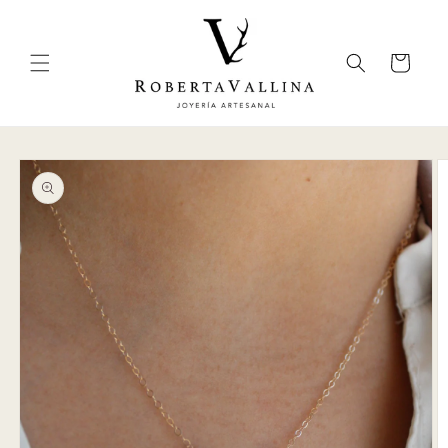
Skip to
content
Cart
Skip to
product
information