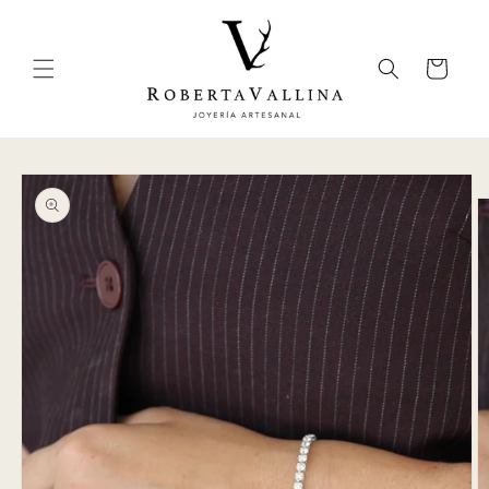
Skip to
content
Cart
Skip to
product
information